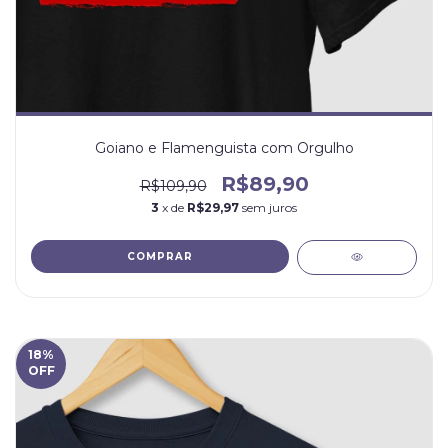
Goiano e Flamenguista com Orgulho
R$89,90
R$109,90
3
x de
R$29,97
sem juros
COMPRAR
18
%
OFF