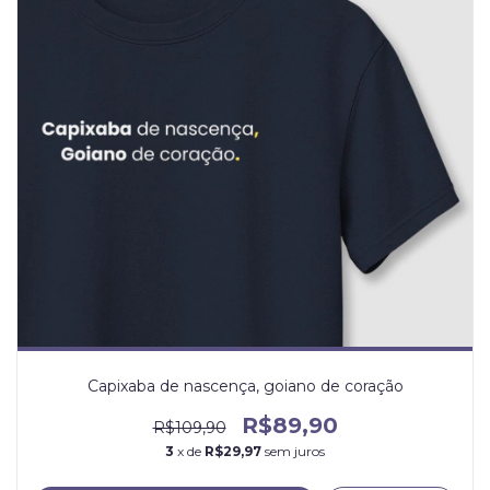
Capixaba de nascença, goiano de coração
R$89,90
R$109,90
3
x de
R$29,97
sem juros