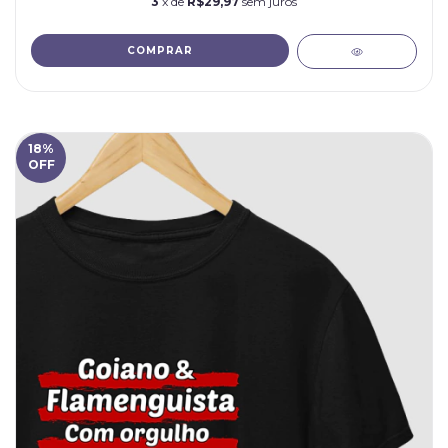
3
x de
R$29,97
sem juros
COMPRAR
18
%
OFF