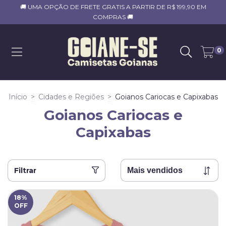
🚚 UMA OPÇÃO DE FRETE GRATIS A PARTIR DE R$ 199,90 EM
COMPRAS 🚚
0
Início
>
Cidades e Regiões
>
Goianos Cariocas e Capixabas
Goianos Cariocas e
Capixabas
Filtrar
18
%
OFF