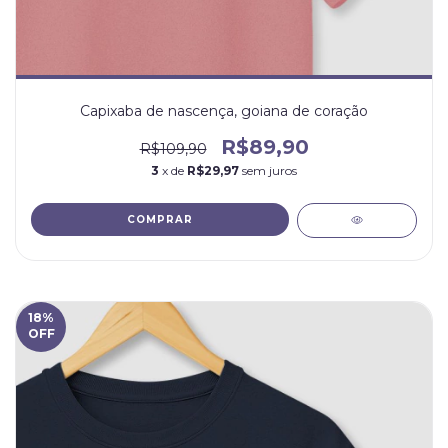
Capixaba de nascença, goiana de coração
R$89,90
R$109,90
3
x de
R$29,97
sem juros
COMPRAR
18
%
OFF