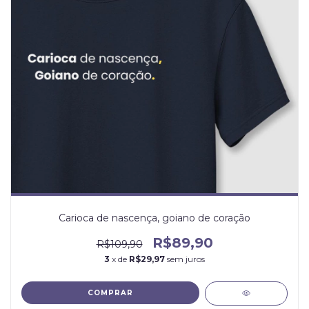
Carioca de nascença, goiano de coração
R$89,90
R$109,90
3
x de
R$29,97
sem juros
COMPRAR