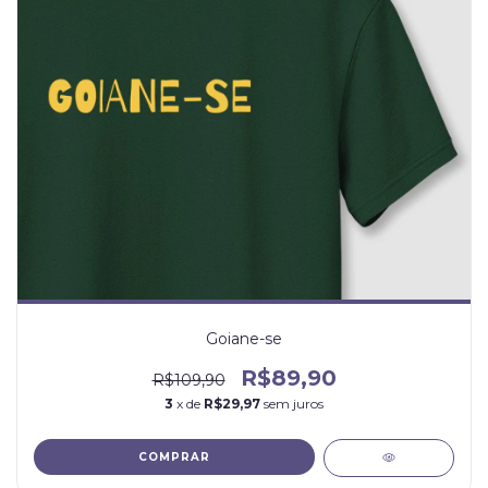
Goiane-se
R$89,90
R$109,90
3
x de
R$29,97
sem juros
COMPRAR