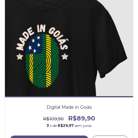
Digital Made in Goiás
R$89,90
R$109,90
3
x de
R$29,97
sem juros