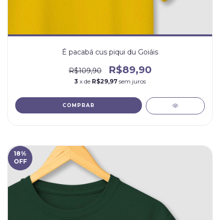
É pacabá cus piqui du Goiáis
R$89,90
R$109,90
3
x de
R$29,97
sem juros
COMPRAR
18
%
OFF